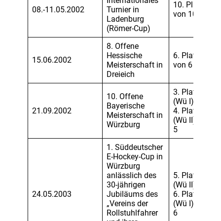
Internationales
10. Platz
08.-11.05.2002
Turnier in
von 10
Ladenburg
(Römer-Cup)
8. Offene
Hessische
6. Platz
15.06.2002
Meisterschaft in
von 6
Dreieich
3. Platz
10. Offene
(Wü I) und
Bayerische
21.09.2002
4. Platz
Meisterschaft in
(Wü II) von
Würzburg
5
1. Süddeutscher
E-Hockey-Cup in
Würzburg
anlässlich des
5. Platz
30-jährigen
(Wü II) und
24.05.2003
Jubiläums des
6. Platz
„Vereins der
(Wü I) von
Rollstuhlfahrer
6