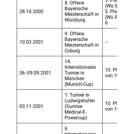
3. Platz
8. Offene
(Wü I) und
Bayerische
28.10.2000
5. Platz
Meisterschaft in
(Wü II) von
Würzburg
6
9. Offene
Bayerische
10.03.2001
–
Meisterschaft in
Coburg
14.
Internationales
10. Platz
06.-09.09.2001
Turnier in
von 10
München
(Munich-Cup)
1. Turnier in
Ludwigshafen
10. Platz
03.11.2001
(Sunrise-
von 10
Medical-E-
Powercup)
6.