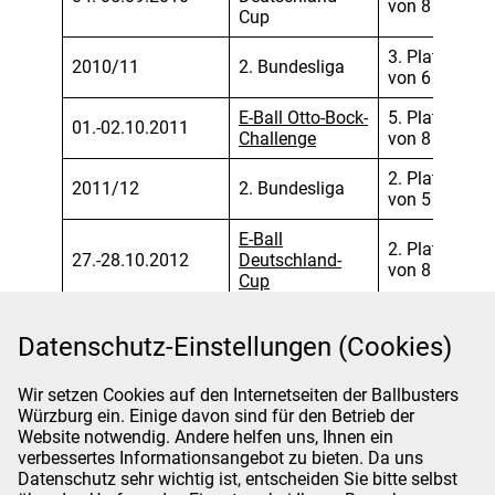
von 8
Cup
3. Platz
2010/11
2. Bundesliga
von 6
E-Ball Otto-Bock-
5. Platz
01.-02.10.2011
Challenge
von 8
2. Platz
2011/12
2. Bundesliga
von 5
E-Ball
2. Platz
27.-28.10.2012
Deutschland-
von 8
Cup
5. Platz
2012/13
1. Bundesliga
Datenschutz-Einstellungen (Cookies)
von 6
E-Ball
3. Platz
Wir setzen Cookies auf den Internetseiten der Ballbusters
26.-27.10.2013
Deutschland-
von 8
Würzburg ein. Einige davon sind für den Betrieb der
Cup
Website notwendig. Andere helfen uns, Ihnen ein
verbessertes Informationsangebot zu bieten. Da uns
2013/14
1. Bundesliga
Datenschutz sehr wichtig ist, entscheiden Sie bitte selbst